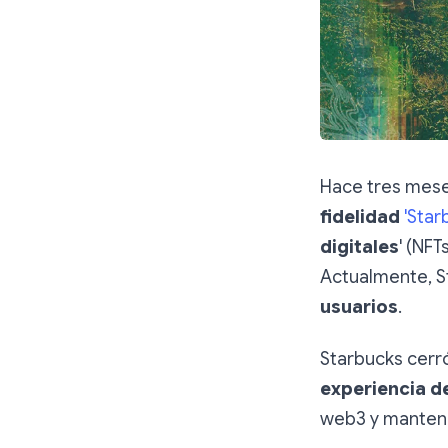
Hace tres mes
fidelidad
'Star
digitales
' (NFT
Actualmente, S
usuarios
.
Starbucks cerr
experiencia d
web3 y mantener