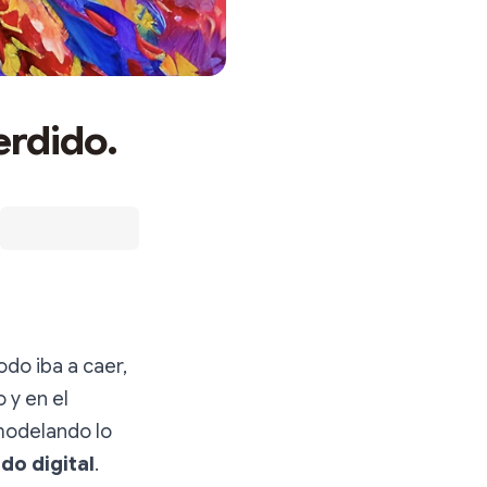
erdido.
odo iba a caer,
 y en el
modelando lo
do digital
.