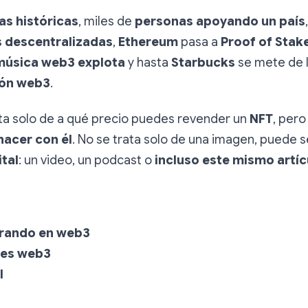
as históricas
, miles de
personas apoyando un país
s descentralizadas
,
Ethereum
pasa a
Proof of Stak
música web3 explota
y hasta
Starbucks
se mete de l
ión web3
.
ta solo de a qué precio puedes revender un
NFT
, per
hacer con él
. No se trata solo de una imagen, puede 
tal
: un video, un podcast o
incluso este mismo artíc
rando en web3
es web3
l