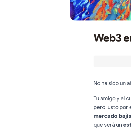
Web3 en
No ha sido un a
Tu amigo y el c
pero justo por 
mercado baji
que será un
es