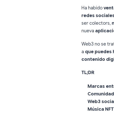
Ha habido
vent
redes sociale
ser colectors,
nueva
aplicac
Web3 no se tra
a
que puedes 
contenido digi
TL;DR
Marcas ent
Comunidad
Web3 socia
Música NFT