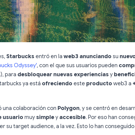
es,
Starbucks
entró en la
web3 anunciando
su
nuev
bucks Odyssey'
, con el que sus usuarios pueden
comp
s), para
desbloquear
nuevas experiencias
y
benefic
tarbucks ya está
ofreciendo
este
producto
web3 a
ó una colaboración con
Polygon
, y se centró en desarr
e usuario
muy
simple
y
accesible
. Por eso han conse
 su target audience, a la vez. Esto lo han conseguid