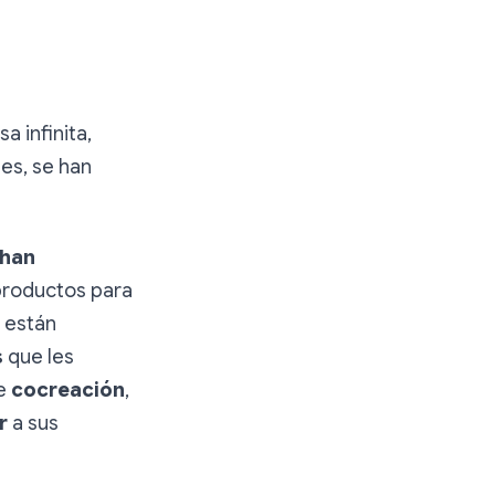
a infinita,
es, se han
han
roductos para
s están
s
que les
de
cocreación
,
r
a sus