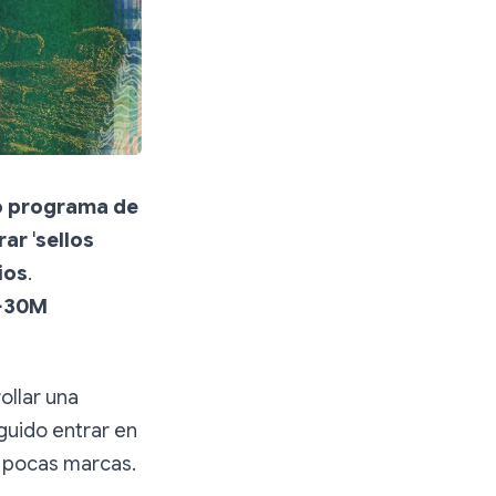
o programa de
rar
'
sellos
ios
.
+30M
ollar una
guido entrar en
o pocas marcas.