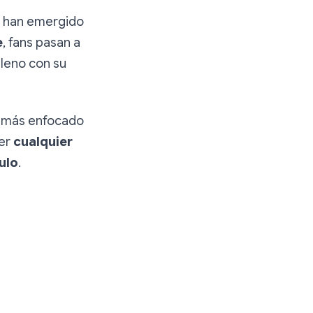
, han emergido
e
, fans pasan a
leno con su
o más enfocado
ser
cualquier
ulo
.