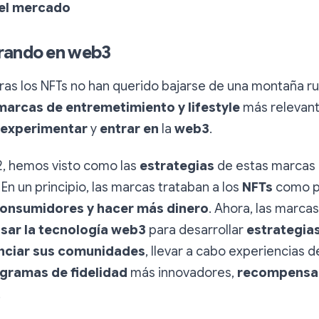
del mercado
rando en web3
ras los NFTs no han querido bajarse de una montaña rus
marcas de entremetimiento y lifestyle
más relevant
experimentar
y
entrar en
la
web3
.
2, hemos visto como las
estrategias
de estas marcas
. En un principio, las marcas trataban a los
NFTs
como p
consumidores y hacer más dinero
. Ahora, las marca
sar la tecnología web3
para desarrollar
estrategia
nciar sus comunidades
, llevar a cabo experiencias 
gramas de fidelidad
más innovadores,
recompensa
…