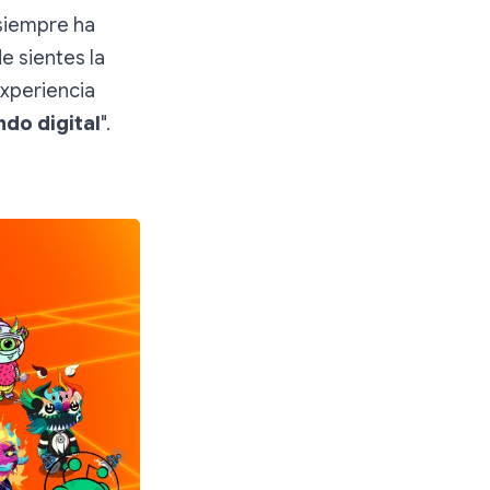
 siempre ha
e sientes la
experiencia
do digital
".