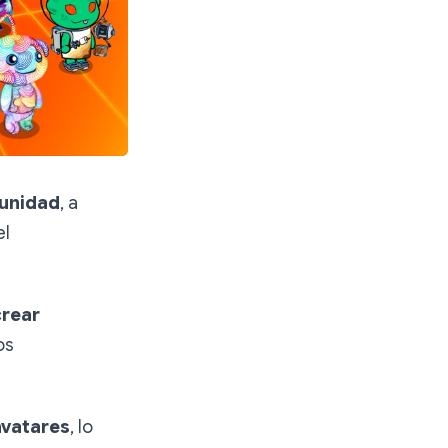
unidad
, a
el
crear
os
avatares
, lo